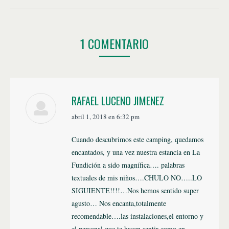
1 COMENTARIO
RAFAEL LUCENO JIMENEZ
dice:
abril 1, 2018 en 6:32 pm
Cuando descubrimos este camping, quedamos
encantados, y una vez nuestra estancia en La
Fundición a sido magnífica…. palabras
textuales de mis niños….CHULO NO…..LO
SIGUIENTE!!!!…Nos hemos sentido super
agusto… Nos encanta,totalmente
recomendable….las instalaciones,el entorno y
el personal que te hacen sentir como en